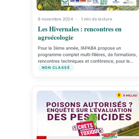
8 novembre 2024
·
1 min de lecture
Les Hivernales : rencontres en
agroécologie
Pour la 3ème année, l’APABA propose un
programme complet multi-filières, de formations,
rencontres techniques et conférence, pour le
public agricole, durant la semaine du…
NON CLASSÉ