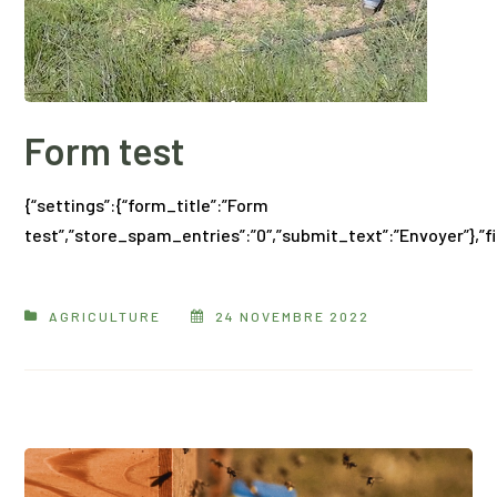
Form test
{“settings”:{“form_title”:”Form
test”,”store_spam_entries”:”0″,”submit_text”:”Envoyer”},”fiel
AGRICULTURE
24 NOVEMBRE 2022