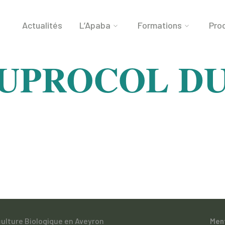
Actualités
L’Apaba
Formations
Prod
UPROCOL D
culture Biologique en Aveyron
Men