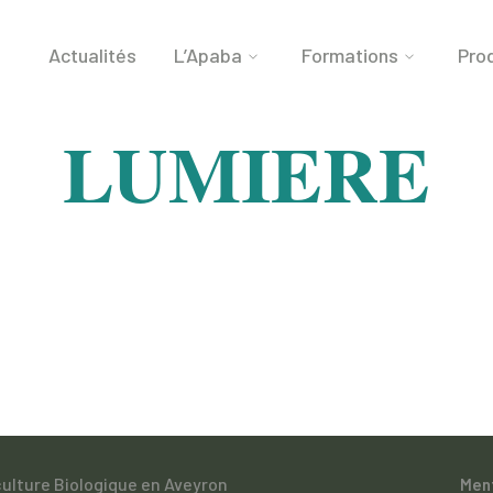
Actualités
L’Apaba
Formations
Prod
LUMIERE
culture Biologique en Aveyron
Men