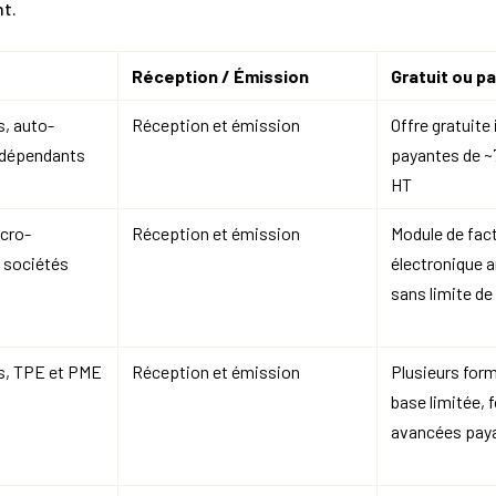
nt.
Réception / Émission
Gratuit ou p
s, auto-
Réception et émission
Offre gratuite 
ndépendants
payantes de ~
HT
cro-
Réception et émission
Module de fac
t sociétés
électronique a
sans limite d
s, TPE et PME
Réception et émission
Plusieurs form
base limitée, 
avancées pay