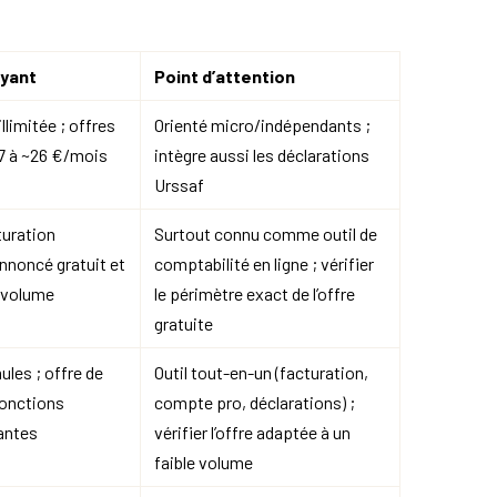
ayant
Point d’attention
illimitée ; offres
Orienté micro/indépendants ;
7 à ~26 €/mois
intègre aussi les déclarations
Urssaf
turation
Surtout connu comme outil de
nnoncé gratuit et
comptabilité en ligne ; vérifier
e volume
le périmètre exact de l’offre
gratuite
ules ; offre de
Outil tout-en-un (facturation,
fonctions
compte pro, déclarations) ;
antes
vérifier l’offre adaptée à un
faible volume