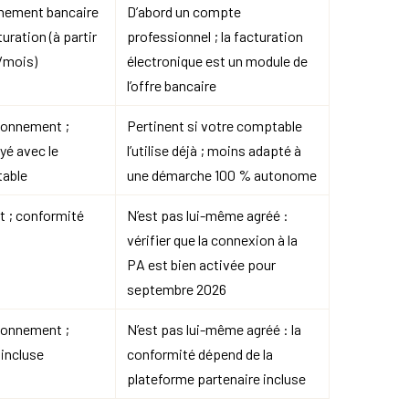
nement bancaire
D’abord un compte
turation (à partir
professionnel ; la facturation
/mois)
électronique est un module de
l’offre bancaire
bonnement ;
Pertinent si votre comptable
yé avec le
l’utilise déjà ; moins adapté à
table
une démarche 100 % autonome
it ; conformité
N’est pas lui-même agréé :
vérifier que la connexion à la
PA est bien activée pour
septembre 2026
bonnement ;
N’est pas lui-même agréé : la
incluse
conformité dépend de la
plateforme partenaire incluse