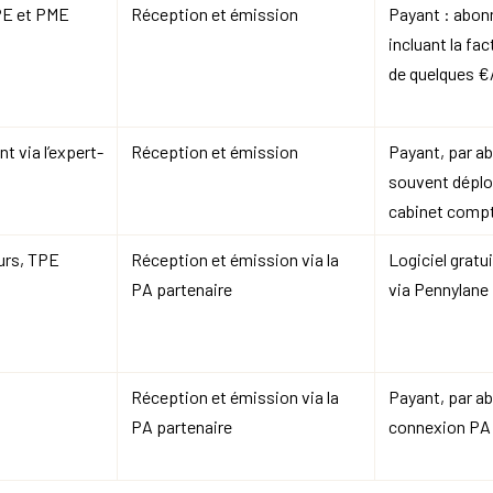
PE et PME
Réception et émission
Payant : abon
incluant la fac
de quelques €
 via l’expert-
Réception et émission
Payant, par a
souvent déplo
cabinet comp
urs, TPE
Réception et émission via la
Logiciel gratu
PA partenaire
via Pennylane
Réception et émission via la
Payant, par a
PA partenaire
connexion PA 