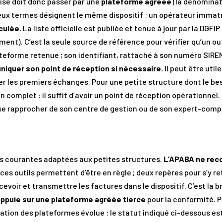
rise doit donc passer par une
plateforme agréée
(la dénominat
eux termes désignent le même dispositif : un opérateur immatric
culée.
La liste officielle est publiée et tenue à jour par la DGFi
ment). C’est la seule source de référence pour vérifier qu’un ou
ateforme retenue ; son identifiant, rattaché à son numéro SIREN,
iquer son point de réception si nécessaire.
Il peut être util
er les premiers échanges. Pour une petite structure dont le besoi
complet : il suffit d’avoir un point de réception opérationnel. 
 se rapprocher de son centre de gestion ou de son expert-compt
s courantes adaptées aux petites structures.
L’APABA ne rec
ces outils permettent d’être en règle ; deux repères pour s’y re
cevoir et transmettre les factures dans le dispositif. C’est la b
appuie sur une plateforme agréée tierce
pour la conformité. P
tion des plateformes évolue : le statut indiqué ci-dessous est 